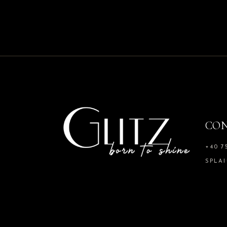
CO
+40 7
SPLAI