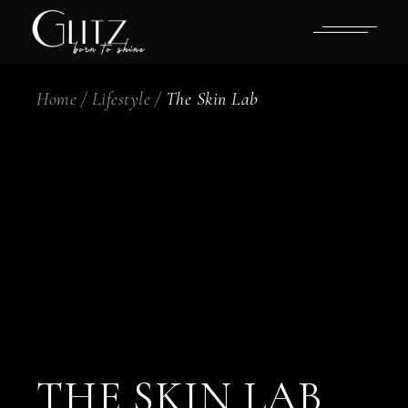
Skip
to
the
content
Home
Lifestyle
The Skin Lab
THE SKIN LAB